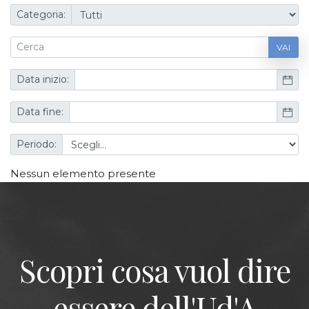
Categoria:
VAI
Data inizio:
Data fine:
Periodo:
Nessun elemento presente
Scopri cosa vuol dire
essere dell'Ud'A