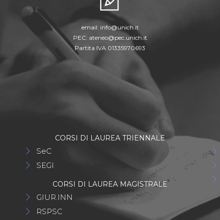
email:
info@unich.it
PEC:
ateneo@pec.unich.it
Partita IVA 01335970693
CORSI DI LAUREA TRIENNALE
SeC
SEGI
CORSI DI LAUREA MAGISTRALE
GIUR.INN
RSPSC