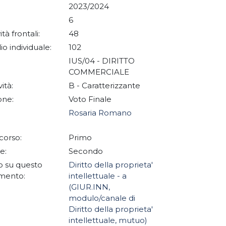
2023/2024
6
ità frontali:
48
io individuale:
102
IUS/04 - DIRITTO
COMMERCIALE
vità:
B - Caratterizzante
one:
Voto Finale
Rosaria Romano
corso:
Primo
e:
Secondo
 su questo
Diritto della proprieta'
mento:
intellettuale - a
(GIUR.INN,
modulo/canale di
Diritto della proprieta'
intellettuale, mutuo)