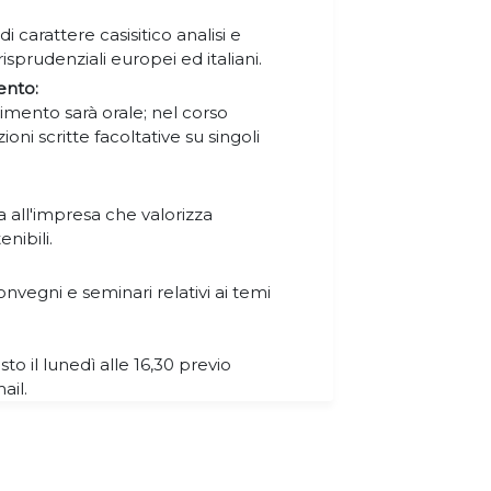
 di carattere casisitico analisi e
risprudenziali europei ed italiani.
ento:
dimento sarà orale; nel corso
oni scritte facoltative su singoli
a all'impresa che valorizza
enibili.
nvegni e seminari relativi ai temi
sto il lunedì alle 16,30 previo
ail.