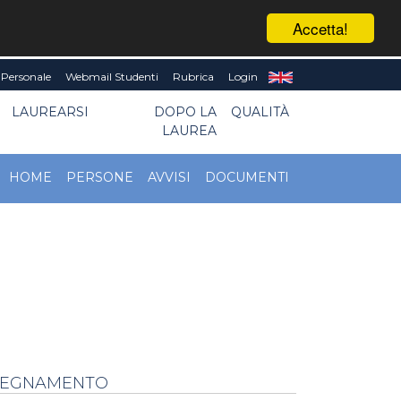
Accetta!
Personale
Webmail Studenti
Rubrica
Login
LAUREARSI
DOPO LA
QUALITÀ
LAUREA
HOME
PERSONE
AVVISI
DOCUMENTI
NSEGNAMENTO