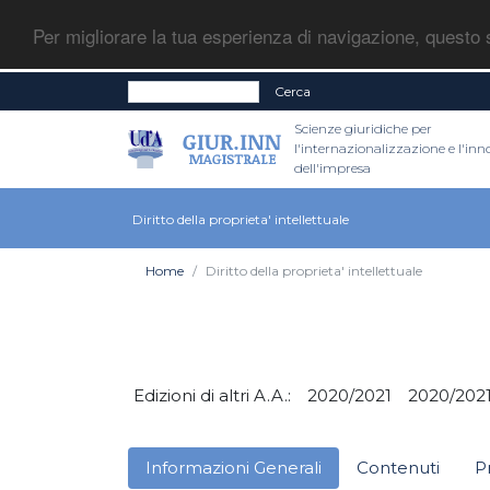
Per migliorare la tua esperienza di navigazione, questo s
Cerca
Scienze giuridiche per
l'internazionalizzazione e l'in
dell'impresa
Diritto della proprieta' intellettuale
Home
Diritto della proprieta' intellettuale
Edizioni di altri A.A.:
2020/2021
2020/202
Informazioni Generali
Contenuti
P