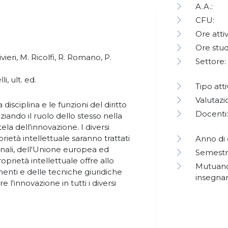
A.A.:
CFU:
Ore attiv
Ore stud
ivieri, M. Ricolfi, R. Romano, P.
Settore:
li, ult. ed.
Tipo atti
Valutazi
a disciplina e le funzioni del diritto
Docenti:
ziando il ruolo dello stesso nella
la dell'innovazione. I diversi
rietà intellettuale saranno trattati
Anno di 
onali, dell'Unione europea ed
Semestr
roprietà intellettuale offre allo
Mutuano
enti e delle tecniche giuridiche
insegna
 l'innovazione in tutti i diversi