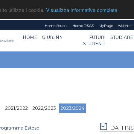
ito utilizza i cookie.
Visualizza informativa completa
Home Scuola
Home DSGS
MyPage
Webmail 
HOME
GIUR.INN
FUTURI
STUDIARE
novazione
STUDENTI
1
2021/2022
2022/2023
2023/2024
DATI I
rogramma Esteso