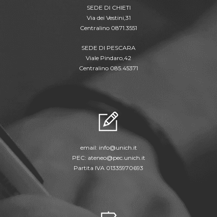
SEDE DI CHIETI
Via dei Vestini,31
Centralino 0871.3551
SEDE DI PESCARA
Viale Pindaro,42
Centralino 085.45371
email:
info@unich.it
PEC:
ateneo@pec.unich.it
Partita IVA 01335970693