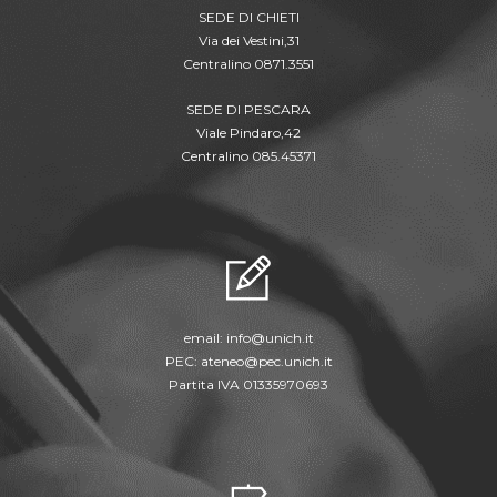
SEDE DI CHIETI
Via dei Vestini,31
Centralino 0871.3551
SEDE DI PESCARA
Viale Pindaro,42
Centralino 085.45371
email:
info@unich.it
PEC:
ateneo@pec.unich.it
Partita IVA 01335970693