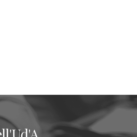
ll'Ud'A