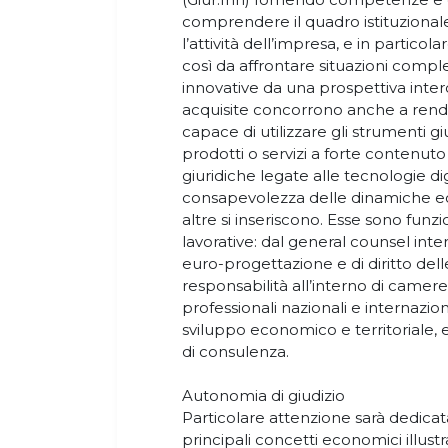
comprendere il quadro istituzionale
l’attività dell’impresa, e in particola
così da affrontare situazioni compl
innovative da una prospettiva inte
acquisite concorrono anche a render
capace di utilizzare gli strumenti gi
prodotti o servizi a forte contenuto 
giuridiche legate alle tecnologie d
consapevolezza delle dinamiche eco
altre si inseriscono. Esse sono funzio
lavorative: dal general counsel inte
euro-progettazione e di diritto dell
responsabilità all’interno di camer
professionali nazionali e internazio
sviluppo economico e territoriale, ed
di consulenza.
Autonomia di giudizio
Particolare attenzione sarà dedicata
principali concetti economici illustrat