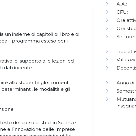
A.A.:
CFU:
Ore attiv
Ore stud
da un insieme di capitoli di libro e di
Settore:
 veda il programma esteso per i
Tipo atti
Valutazi
grativo, di supporto alle lezioni ed
iti dal docente.
Docenti:
nire allo studente gli strumenti
Anno di 
 determinanti, le modalità e gli
Semestr
Mutuano
insegna
nsione
esto del corso di studi in Scienze
ione e l’innovazione delle Imprese
 conoscenze economiche utili a