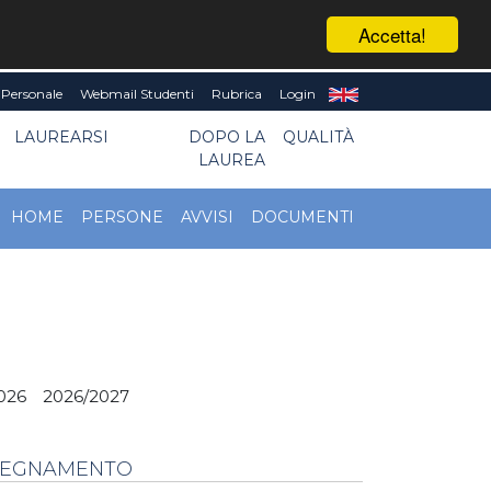
Accetta!
Personale
Webmail Studenti
Rubrica
Login
LAUREARSI
DOPO LA
QUALITÀ
LAUREA
HOME
PERSONE
AVVISI
DOCUMENTI
026
2026/2027
NSEGNAMENTO