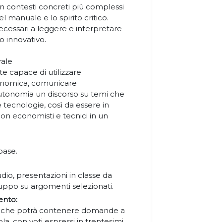
n contesti concreti più complessi
nel manuale e lo spirito critico.
 necessari a leggere e interpretare
o innovativo.
rale
te capace di utilizzare
onomica, comunicare
utonomia un discorso su temi che
 tecnologie, così da essere in
on economisti e tecnici in un
base.
studio, presentazioni in classe da
gruppo su argomenti selezionati.
ento:
a che potrà contenere domande a
la, con voti espressi in trentesimi.