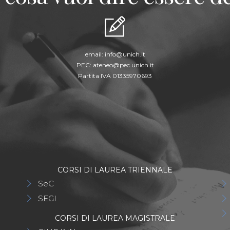
email:
info@unich.it
PEC:
ateneo@pec.unich.it
Partita IVA 01335970693
CORSI DI LAUREA TRIENNALE
SeC
SEGI
CORSI DI LAUREA MAGISTRALE