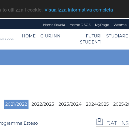
ito utilizza i cookie.
Visualizza informativa completa
Home Scuola
Home DSGS
MyPage
Webmail 
HOME
GIUR.INN
FUTURI
STUDIARE
novazione
STUDENTI
1
2021/2022
2022/2023
2023/2024
2024/2025
2025/2
DATI I
rogramma Esteso