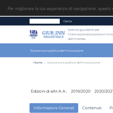
Per migliorare la tua esperienza di navigazione, questo s
Cerca
Scienze giuridiche per
l'internazionalizzazione e l'in
dell'impresa
Economia e politica dell'innovazione
Home
Economia e politica dell'innovazione
Edizioni di altri A.A.:
2019/2020
2020/202
Informazioni Generali
Contenuti
P