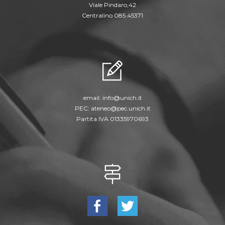
Viale Pindaro,42
Centralino 085.45371
email:
info@unich.it
PEC:
ateneo@pec.unich.it
Partita IVA 01335970693