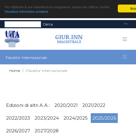
Per migliorare la tua esperienza di navigazione, questo sito utilizza i cookie.
Acce
Visualizza informativa completa
Cerca
Fiscalita' internazionale
Home
Fiscalita' internazionale
Edizioni di altri A.A.:
2020/2021
2021/2022
2022/2023
2023/2024
2024/2025
2025/2026
2026/2027
2027/2028