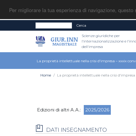
Per migliorare la tua esperienza di navigazione, questo s
Cerca
Scienze giuridiche per
l'internazionalizzazione e l'in
dell'impresa
La proprietà intellettuale nella crisi d'impresa – xxxix co
Home
La proprietà intellettuale nella crisi d'impres
Edizioni di altri A.A.:
2025/2026
DATI INSEGNAMENTO