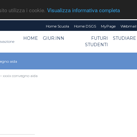
ito utilizza i cookie.
Visualizza informativa completa
Home Scuola
Home DSGS
MyPage
Webmail 
HOME
GIUR.INN
FUTURI
STUDIARE
novazione
STUDENTI
nvegno aida
a – xxxix convegno aida