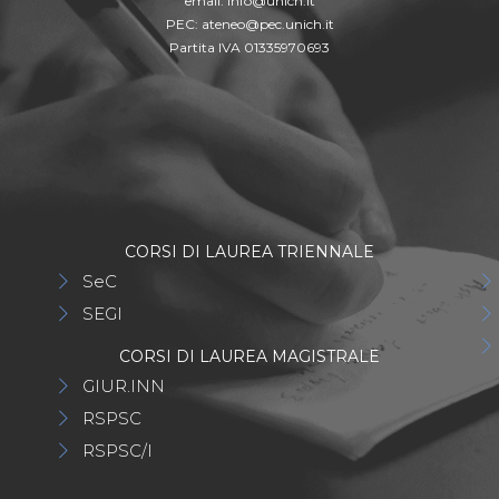
email:
info@unich.it
PEC:
ateneo@pec.unich.it
Partita IVA 01335970693
CORSI DI LAUREA TRIENNALE
SeC
SEGI
CORSI DI LAUREA MAGISTRALE
GIUR.INN
RSPSC
RSPSC/I