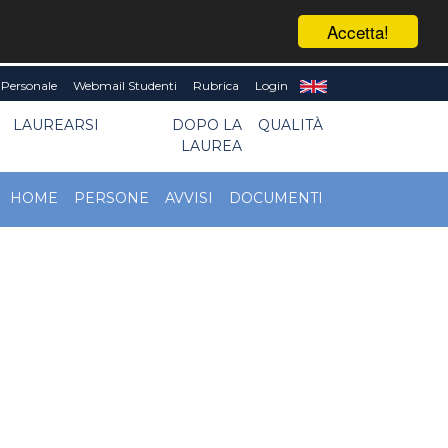
Accetta!
Personale
Webmail Studenti
Rubrica
Login
LAUREARSI
DOPO LA
QUALITÀ
LAUREA
HOME
PERSONE
AVVISI
DOCUMENTI