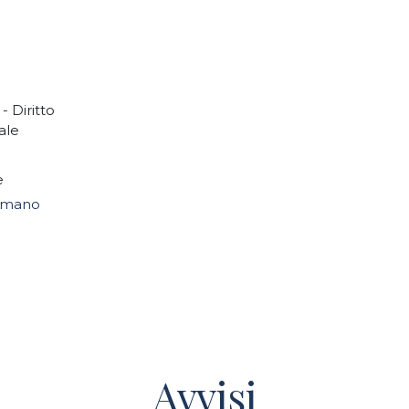
- Diritto
ale
e
omano
Avvisi