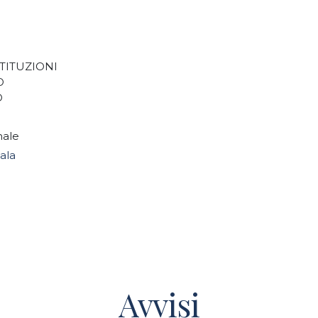
STITUZIONI
O
O
inale
ala
Avvisi