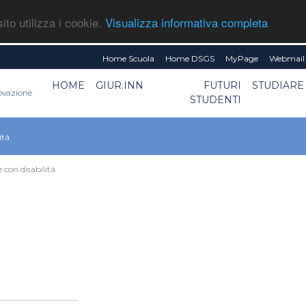
ito utilizza i cookie.
Visualizza informativa completa
Home Scuola
Home DSGS
MyPage
Webmail 
HOME
GIUR.INN
FUTURI
STUDIARE
novazione
STUDENTI
ità
e con disabilità