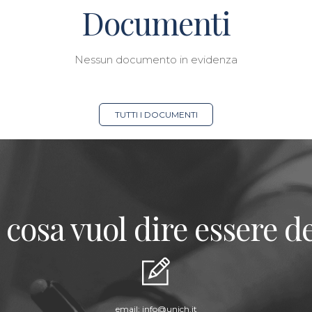
Documenti
Nessun documento in evidenza
TUTTI I DOCUMENTI
 cosa vuol dire essere de
email:
info@unich.it