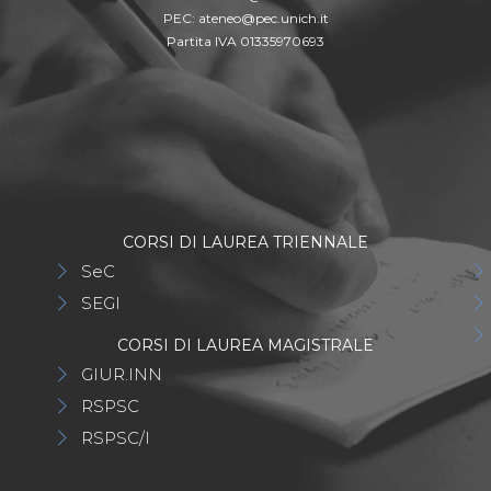
PEC:
ateneo@pec.unich.it
Partita IVA 01335970693
CORSI DI LAUREA TRIENNALE
SeC
SEGI
CORSI DI LAUREA MAGISTRALE
GIUR.INN
RSPSC
RSPSC/I