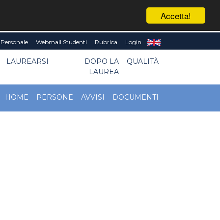
Accetta!
Personale
Webmail Studenti
Rubrica
Login
LAUREARSI
DOPO LA
QUALITÀ
LAUREA
HOME
PERSONE
AVVISI
DOCUMENTI