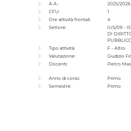
A.A.:
2025/2026
CFU:
1
Ore attività frontali:
4
Settore:
IUS/09 - I
DI DIRITT
PUBBLIC
Tipo attività:
F - Altro
Valutazione:
Giudizio F
Docenti:
Pietro Mas
Anno di corso:
Primo
Semestre:
Primo