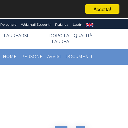
Accetta!
Personale
Webmail Studenti
Rubrica
Login
LAUREARSI
DOPO LA
QUALITÀ
LAUREA
HOME
PERSONE
AVVISI
DOCUMENTI