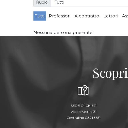
Ruolo:
Tutti
Professori
A contratto
Lettori
As
Nessuna persona presente
Scopri
SEDE DI CHIETI
Via dei Vestini,31
Centralino 0871.3551