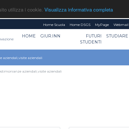
ito utilizza i cookie.
Visualizza informativa completa
Home Scuola
Home DSGS
MyPage
Webmail 
HOME
GIUR.INN
FUTURI
STUDIARE
novazione
STUDENTI
aziendali,visite aziendali
stimonianze aziendali,visite aziendali