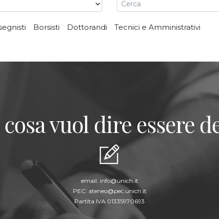
segnisti
Borsisti
Dottorandi
Tecnici e Amministrativi
 cosa vuol dire essere de
email:
info@unich.it
PEC:
ateneo@pec.unich.it
Partita IVA 01335970693