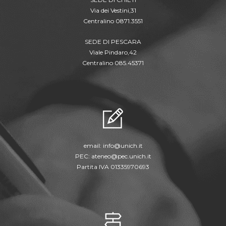
Via dei Vestini,31
Centralino 0871.3551
SEDE DI PESCARA
Viale Pindaro,42
Centralino 085.45371
email:
info@unich.it
PEC:
ateneo@pec.unich.it
Partita IVA 01335970693